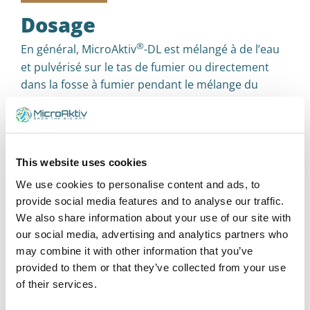
Dosage
®
En général, MicroAktiv
-DL est mélangé à de l’eau
et pulvérisé sur le tas de fumier ou directement
dans la fosse à fumier pendant le mélange du
fumier. Les directives de dosage suivantes
s’appliquent :
This website uses cookies
Fumier / fosses à purin/
We use cookies to personalise content and ads, to
Puits
provide social media features and to analyse our traffic.
We also share information about your use of our site with
Mélangez le produit à poids égal avec
our social media, advertising and analytics partners who
de l’eau chaude (1 kg de produit pour 1
may combine it with other information that you’ve
provided to them or that they’ve collected from your use
litre d’eau).
of their services.
Après le pompage de la cave/fosse,