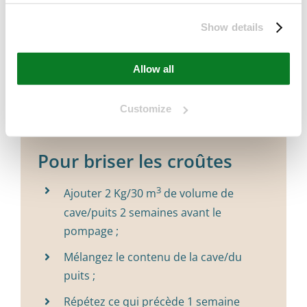
3
commencez avec 2 kg/30 m
de volume
de la cave/fosse.
Show details
3
Maintenir un dosage de 0,25 kg/30 m
Allow all
de fumier.
Customize
Pour briser les croûtes
3
Ajouter 2 Kg/30 m
de volume de
cave/puits 2 semaines avant le
pompage ;
Mélangez le contenu de la cave/du
puits ;
Répétez ce qui précède 1 semaine