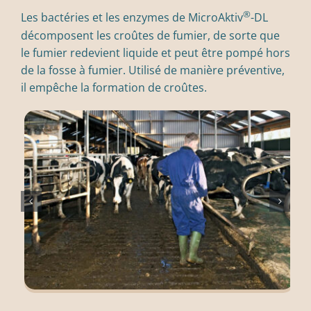
®
Les bactéries et les enzymes de MicroAktiv
-DL
décomposent les croûtes de fumier, de sorte que
le fumier redevient liquide et peut être pompé hors
de la fosse à fumier. Utilisé de manière préventive,
il empêche la formation de croûtes.