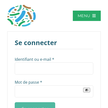
Skip
to
content
MENU
Accueil
Se connecter
À propos de MicroAktiv
Obligatoire
Identifiant ou e-mail
*
Champs d’application
Obligatoire
Mot de passe
*
Rapports d’activité
Contact