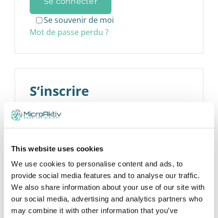
Se connecter
Se souvenir de moi
Mot de passe perdu ?
S’inscrire
Obligatoire
Adresse e-mail
*
This website uses cookies
We use cookies to personalise content and ads, to
Un lien permettant de définir un nouveau
provide social media features and to analyse our traffic.
mot de passe sera envoyé à votre adresse
We also share information about your use of our site with
e-mail.
our social media, advertising and analytics partners who
may combine it with other information that you’ve
Your personal data will be used to support