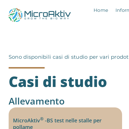
Skip
to
Home
Infor
content
Sono disponibili casi di studio per vari prodot
Casi di studio
Allevamento
®
MicroAktiv
-BS test nelle stalle per
pollame