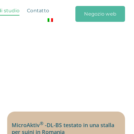
di studio
Contatto
Negozio web
®
MicroAktiv
-DL-BS testato in una stalla
per suini in Romania