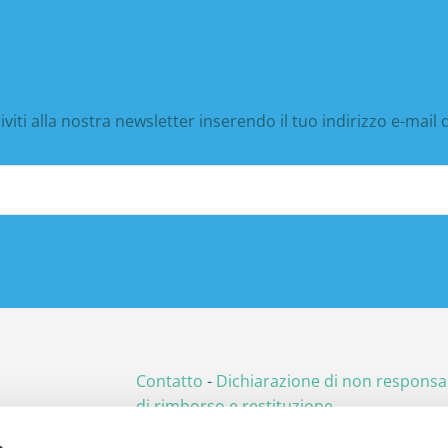
iviti alla nostra newsletter inserendo il tuo indirizzo e-mail 
Contatto
-
Dichiarazione di non responsab
di rimborso e restituzione
s