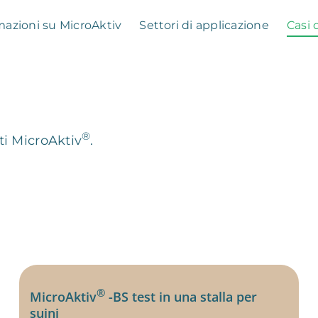
mazioni su MicroAktiv
Settori di applicazione
Casi 
®
ti MicroAktiv
.
®
MicroAktiv
-BS test in una stalla per
suini