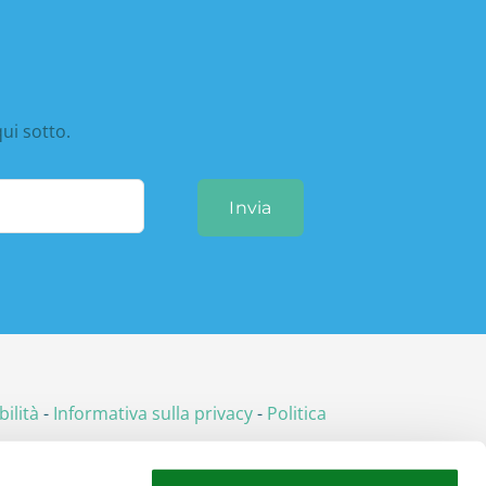
qui sotto.
Invia
ilità
-
Informativa sulla privacy
-
Politica