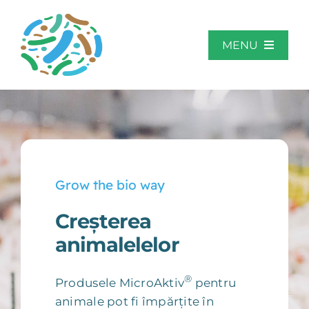
Skip
to
content
MENU
Acasă
Despre MicroAktiv
Grow the bio way
Sectoare de aplicare
Creșterea
animalelelor
Studii de caz
®
Produsele MicroAktiv
pentru
Contact
animale pot fi împărțite în