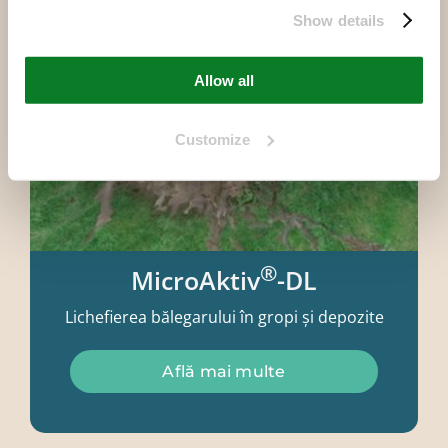
Show details
Allow all
Customize
®
MicroAktiv
-DL
Lichefierea bălegarului în gropi și depozite
Află mai multe