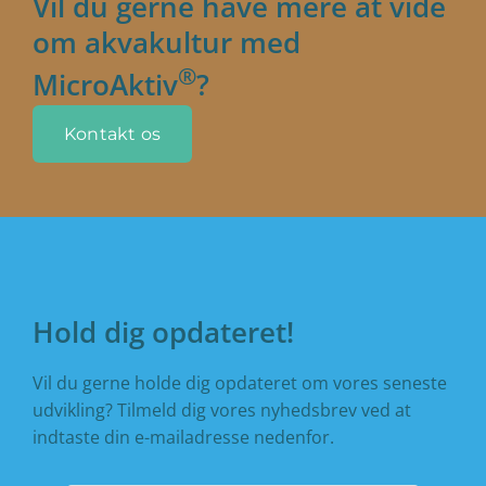
Vil du gerne have mere at vide
om akvakultur med
®
MicroAktiv
?
Kontakt os
Hold dig opdateret!
Vil du gerne holde dig opdateret om vores seneste
udvikling? Tilmeld dig vores nyhedsbrev ved at
indtaste din e-mailadresse nedenfor.