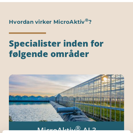
®
Hvordan virker MicroAktiv
?
Specialister inden for
følgende områder
®
MicroAktiv
-AL3