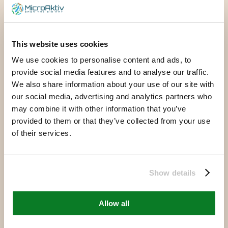
Reducerer algevækst i vandbassiner,
damme og grøfter
This website uses cookies
We use cookies to personalise content and ads, to
Læs mere
provide social media features and to analyse our traffic.
We also share information about your use of our site with
our social media, advertising and analytics partners who
may combine it with other information that you’ve
provided to them or that they’ve collected from your use
of their services.
Show details
Allow all