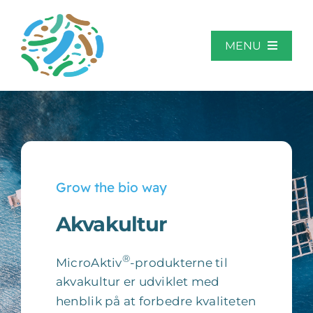
Skip
to
content
MENU
Hjem
Om MicroAktiv
Grow the bio way
Anvendelsesområder
Akvakultur
Casestudier
®
MicroAktiv
-produkterne til
akvakultur er udviklet med
Kontakt
henblik på at forbedre kvaliteten