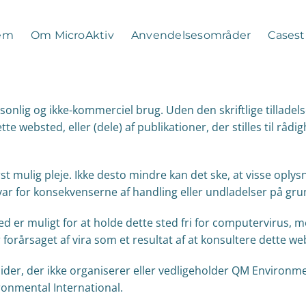
em
Om MicroAktiv
Anvendelsesområder
Casest
nlig og ikke-kommerciel brug. Uden den skriftlige tilladelse
 websted, eller (dele) af publikationer, der stilles til rådi
 mulig pleje. Ikke desto mindre kan det ske, at visse oplys
var for konsekvenserne af handling eller undladelser på gru
ed er muligt for at holde dette sted fri for computervirus, m
r forårsaget af vira som et resultat af at konsultere dette
ider, der ikke organiserer eller vedligeholder QM Environme
ronmental International.