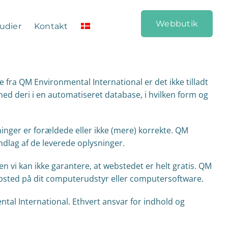
Webbutik
udier
Kontakt
 fra QM Environmental International er det ikke tilladt
ghed deri i en automatiseret database, i hvilken form og
ninger er forældede eller ikke (mere) korrekte. QM
ndlag af de leverede oplysninger.
en vi kan ikke garantere, at webstedet er helt gratis. QM
 websted på dit computerudstyr eller computersoftware.
ntal International. Ethvert ansvar for indhold og