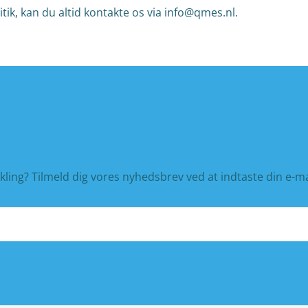
tik, kan du altid kontakte os via info@qmes.nl.
kling? Tilmeld dig vores nyhedsbrev ved at indtaste din e-m