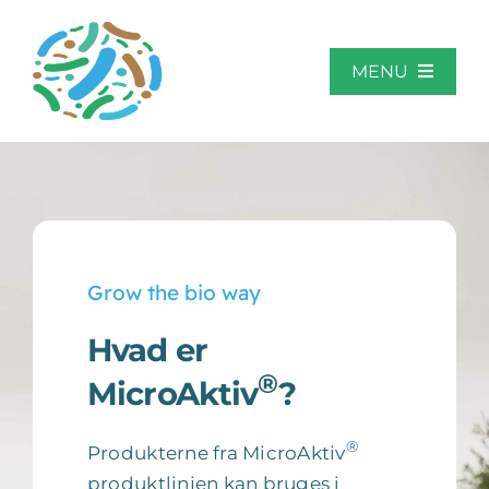
Skip
to
content
MENU
Hjem
Om MicroAktiv
Grow the bio way
Anvendelsesområder
Hvad er
®
MicroAktiv
?
Casestudier
®
Produkterne fra MicroAktiv
Kontakt
produktlinjen kan bruges i